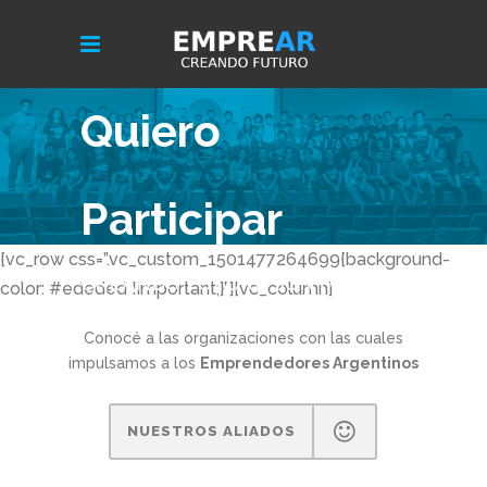
Quiero
Participar
[vc_row css=”.vc_custom_1501477264699{background-
CREANDO FUTURO JUNTOS
color: #ededed !important;}”][vc_column]
Conocé a las organizaciones con las cuales
impulsamos a los
Emprendedores Argentinos
NUESTROS ALIADOS