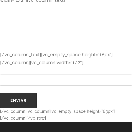
width=”1/2″][vc_column_text]
Suscribite al Newsletter
Ingresá tus datos y recibí periódicamente todas
las novedades de los Emprendedores
Argentinos.
[/vc_column_text][vc_empty_space height=”18px”]
[/vc_column][vc_column width=”1/2″]
Tu correo electrónico (requerido)
[/vc_column][vc_column][vc_empty_space height=”63px”]
[/vc_column][/vc_row]