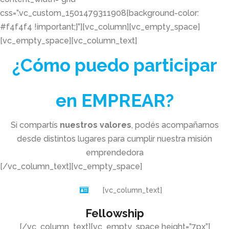
css=”.vc_custom_1501479311908{background-color:
#f4f4f4 !important;}”][vc_column][vc_empty_space]
[vc_empty_space][vc_column_text]
¿Cómo puedo participar
en EMPREAR?
Si compartís
nuestros valores
, podés acompañarnos
desde distintos lugares para cumplir nuestra misión
emprendedora
[/vc_column_text][vc_empty_space]
[vc_column_text]
Fellowship
[/vc_column_text][vc_empty_space height=”7px”]