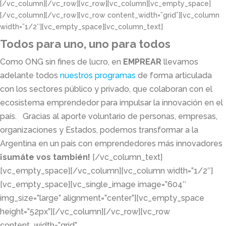
[/vc_column][/vc_row][vc_row][vc_column][vc_empty_space]
[/vc_column][/vc_row][vc_row content_width=”grid”][vc_column
width=”1/2″][vc_empty_space][vc_column_text]
Todos para uno, uno para todos
Como ONG sin fines de lucro, en
EMPREAR
llevamos
adelante todos
nuestros programas
de forma articulada
con los sectores público y privado, que colaboran con el
ecosistema emprendedor para impulsar la innovación en el
país. Gracias al aporte voluntario de personas, empresas,
organizaciones y Estados, podemos transformar a la
Argentina en un país con emprendedores más innovadores
¡sumáte vos también!
[/vc_column_text]
[vc_empty_space][/vc_column][vc_column width=”1/2″]
[vc_empty_space][vc_single_image image=”604″
img_size=”large” alignment=”center”][vc_empty_space
height=”52px”][/vc_column][/vc_row][vc_row
content_width=”grid”