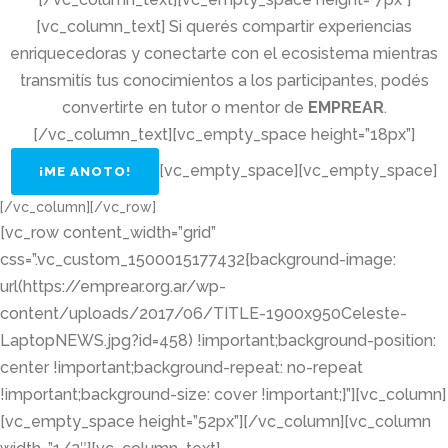
[vc_column_text] Si querés compartir experiencias
enriquecedoras y conectarte con el ecosistema mientras
transmitís tus conocimientos a los participantes, podés
convertirte en tutor o mentor de
EMPREAR
.
[/vc_column_text][vc_empty_space height=”18px”]
[vc_empty_space][vc_empty_space]
¡ME ANOTO!
[/vc_column][/vc_row]
[vc_row content_width=”grid”
css=”.vc_custom_1500015177432{background-image:
url(https://emprear.org.ar/wp-
content/uploads/2017/06/TITLE-1900x950Celeste-
LaptopNEWS.jpg?id=458) !important;background-position:
center !important;background-repeat: no-repeat
!important;background-size: cover !important;}”][vc_column]
[vc_empty_space height=”52px”][/vc_column][vc_column