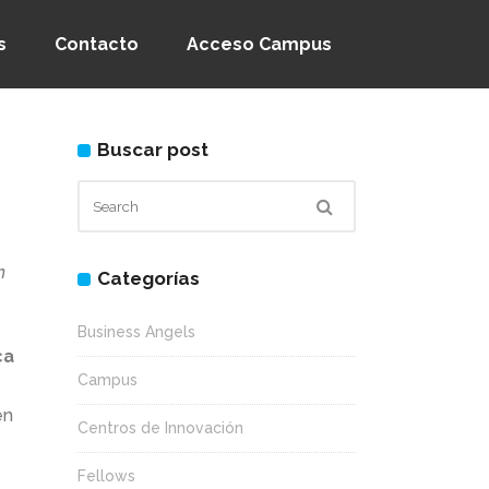
s
Contacto
Acceso Campus
Buscar post
n
Categorías
Business Angels
ca
Campus
en
Centros de Innovación
Fellows