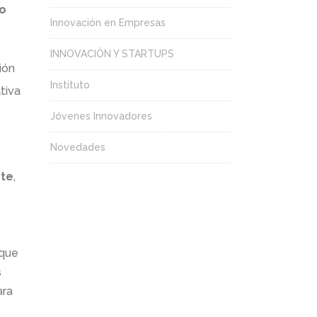
do
Innovación en Empresas
INNOVACIÓN Y STARTUPS
ión
Instituto
tiva
Jóvenes Innovadores
Novedades
ete
,
 que
s
ara